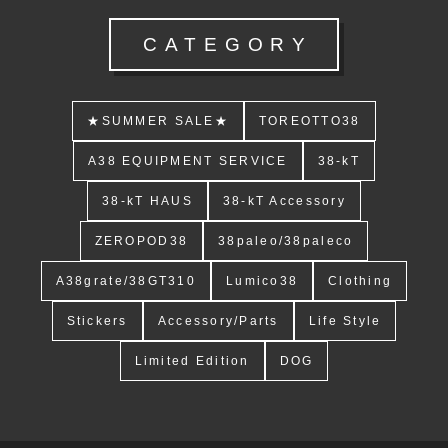
CATEGORY
★SUMMER SALE★
TOREOTTO38
A38 EQUIPMENT SERVICE
38-kT
38-kT HAUS
38-kT Accessory
ZEROPOD38
38paleo/38paleco
A38grate/38GT310
Lumico38
Clothing
Stickers
Accessory/Parts
Life Style
Limited Edition
DOG