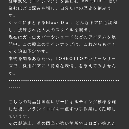
経年変化（エイジング）を楽しむTAN Quilt： 使い
込むほどに深みを増し、自分だけの歴史を刻みま
す。
シックにまとまるBlack Dia： どんなギアにも調和
し、洗練された大人のスタイルを演出。
現在はガス缶カバーやシェードなどのアイテムを展
開中。この極上のラインナップは、これからもぞく
ぞく追加予定です。
本物を知るあなたへ。TOREOTTOのレザーシリー
ズで、愛用ギアに「特別な表情」を添えてみません
か。
-----------------------------------------------------
------
こちらの商品は国産レザーにキルティング模様を施
した後、ブランドロゴを一点ずつ手作業にて刻印し
ています。
その製法上、革の凹凸が強い箇所ではロゴが掠れた