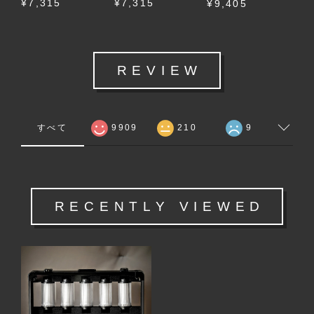
¥7,315
¥7,315
¥9,405
REVIEW
すべて
9909
210
9
RECENTLY VIEWED