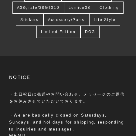
A38grate/38GT310
Lumico38
Clothing
Stickers
Accessory/Parts
Life Style
Limited Edition
DOG
NOTICE
・土日祝日は発送やお問い合わせ、メッセージのご返信
をお休みさせていただいております。
・We are basically closed on Saturdays,
Sundays, and holidays for shipping, responding
to inquiries and messages.
MENU