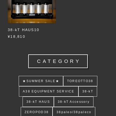
38-kT HAUS10
¥18,810
CATEGORY
★SUMMER SALE★
TOREOTTO38
A38 EQUIPMENT SERVICE
38-kT
38-kT HAUS
38-kT Accessory
ZEROPOD38
38paleo/38paleco