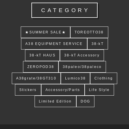
CATEGORY
★SUMMER SALE★
TOREOTTO38
A38 EQUIPMENT SERVICE
38-kT
38-kT HAUS
38-kT Accessory
ZEROPOD38
38paleo/38paleco
A38grate/38GT310
Lumico38
Clothing
Stickers
Accessory/Parts
Life Style
Limited Edition
DOG