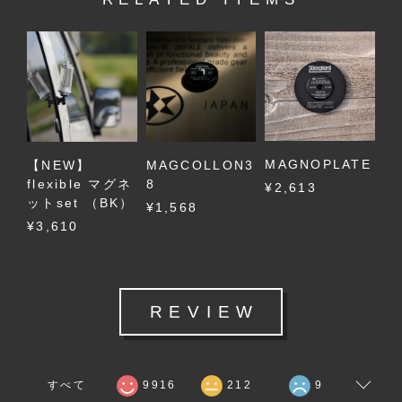
MAGNOPLATE
【NEW】
MAGCOLLON3
flexible マグネ
8
¥2,613
ットset （BK）
¥1,568
¥3,610
REVIEW
すべて
9916
212
9