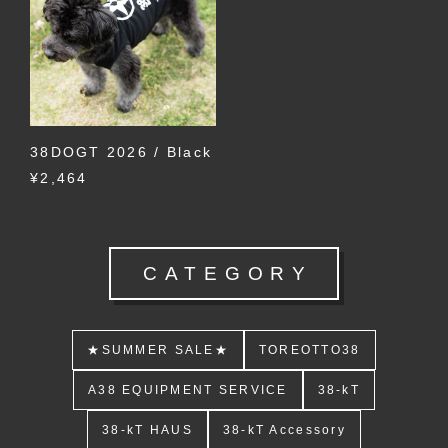
38DOGT 2026 / Black
¥2,464
CATEGORY
★SUMMER SALE★
TOREOTTO38
A38 EQUIPMENT SERVICE
38-kT
38-kT HAUS
38-kT Accessory