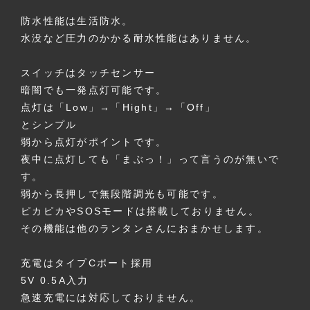
防水性能は生活防水。
水没など圧力のかかる耐水性能はありません。
スイッチはタッチセンサー
暗闇でも一発点灯可能です。
点灯は「Low」→「Hight」→「Off」
とシンプル
弱から点灯がポイントです。
夜中に点灯しても「まぶっ！」って言うのが無いで
す。
弱から長押しで無段階調光も可能です。
ピカピカやSOSモードは搭載しておりません。
その機能は他のランタンさんにおまかせします。
充電はタイプCポート採用
5V 0.5A入力
急速充電には対応しておりません。