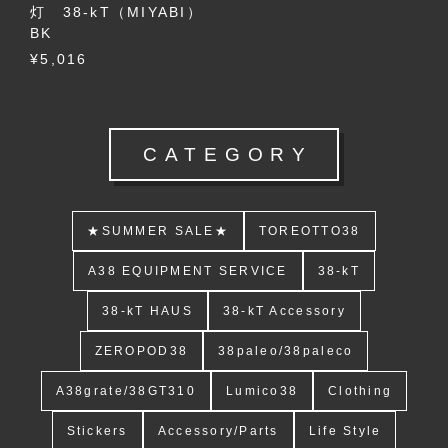
灯 38-kT（MIYABI）
BK
¥5,016
CATEGORY
★SUMMER SALE★
TOREOTTO38
A38 EQUIPMENT SERVICE
38-kT
38-kT HAUS
38-kT Accessory
ZEROPOD38
38paleo/38paleco
A38grate/38GT310
Lumico38
Clothing
Stickers
Accessory/Parts
Life Style