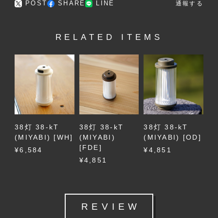
POST
SHARE
LINE
通報する
RELATED ITEMS
38灯 38-kT
38灯 38-kT
38灯 38-kT
(MIYABI) [WH]
(MIYABI)
(MIYABI) [OD]
[FDE]
¥6,584
¥4,851
¥4,851
REVIEW