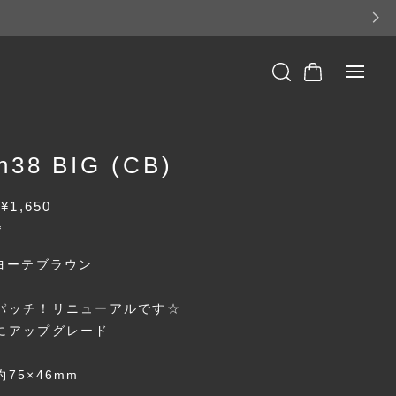
h38 BIG (CB)
F
¥1,650
込
コヨーテブラウン
パッチ！リニューアルです☆
にアップグレード
約75×46mm