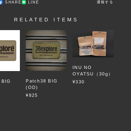
SHARE
LINE
通報する
RELATED ITEMS
INU NO
OYATSU（30g）
Patch38 BIG
 BIG
¥330
(OD)
¥825