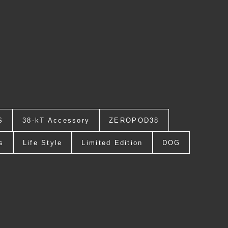
S
38-kT Accessory
ZEROPOD38
s
Life Style
Limited Edition
DOG