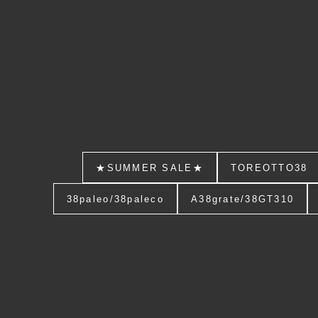
★SUMMER SALE★
TOREOTTO38
38paleo/38paleco
A38grate/38GT310