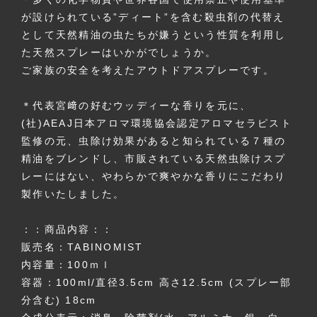
が設けられている”ディート”を含む殺虫剤の代替え
として天然精油の虫たちが嫌うという性質を利用し
た天然スプレーはいかがでしょうか。
ご家族の安全を考えたアウトドアスプレーです。
＊代表宮﨑の好むウッディーな香りを元に、
(社)AEAJ日本アロマ環境協会認定アロマセラピスト
監修の元、虫除け効果があると知られている７種の
精油をブレンドし、市販されている天然虫除けスプ
レーにはない、やわらかで爽やかな香りにこだわり
製作いたしました。
：：商品内容：：
販売名：TABINOMIST
内容量：100ｍｌ
容器：100ml/直径3.5cm 高さ12.5cm (スプレー部
分含む) 18cm