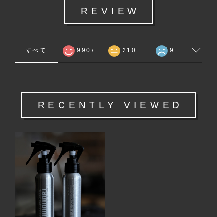
REVIEW
すべて
9907
210
9
RECENTLY VIEWED