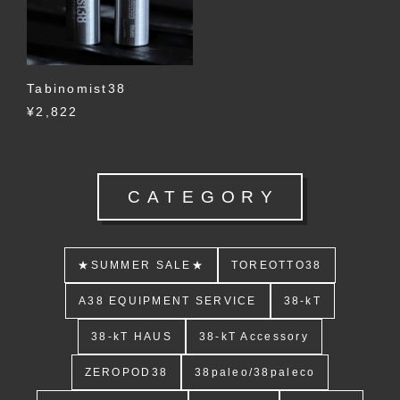
Tabinomist38
¥2,822
CATEGORY
★SUMMER SALE★
TOREOTTO38
A38 EQUIPMENT SERVICE
38-kT
38-kT HAUS
38-kT Accessory
ZEROPOD38
38paleo/38paleco