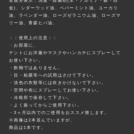
全成分表示：消臭・除菌剤(水・アルミナ・銀・白
金)、シダーウッド油、ペパーミント油、ユーカリ
油、ラベンダー油、ローズゼラニウム油、ローズマ
リー油、青森ヒバ油、
：：使用上の注意：：
・お部屋に、
テントにお洋服やマスクやハンカチにスプレーして
お使い下さい。
・飲物ではありません。
・目・粘膜等への試用はさけて下さい。
・淡色の衣類等には吹きかけないで下さい。
・空間や布にスプレーしてお使い下さい。
・冷暗所で保存して下さい。
・よく振ってからご使用下さい。
・3ヶ月以内でのご使用をおススメ致します。
※画像は2本並んでいますが、
商品は1本です。