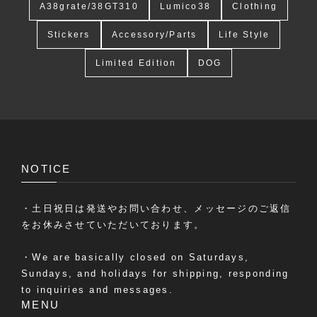
A38grate/38GT310
Lumico38
Clothing
Stickers
Accessory/Parts
Life Style
Limited Edition
DOG
NOTICE
・土日祝日は発送やお問い合わせ、メッセージのご返信
をお休みさせていただいております。
・We are basically closed on Saturdays,
Sundays, and holidays for shipping, responding
to inquiries and messages.
MENU