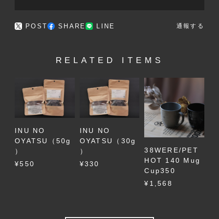
POST
SHARE
LINE
通報する
RELATED ITEMS
INU NO
INU NO
OYATSU（50g
OYATSU（30g
38WERE/PET
）
）
HOT 140 Mug
¥550
¥330
Cup350
¥1,568