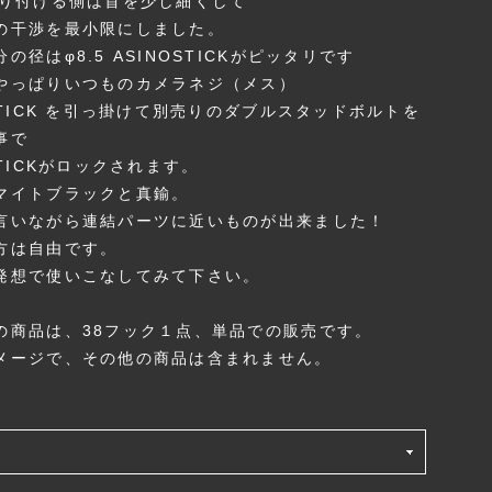
取り付ける側は首を少し細くして
の干渉を最小限にしました。
の径はφ8.5 ASINOSTICKがピッタリです
やっぱりいつものカメラネジ（メス）
STICK を引っ掛けて別売りのダブルスタッドボルトを
事で
STICKがロックされます。
マイトブラックと真鍮。
言いながら連結パーツに近いものが出来ました！
方は自由です。
発想で使いこなしてみて下さい。
の商品は、38フック１点、単品での販売です。
メージで、その他の商品は含まれません。