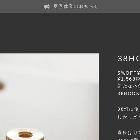
夏季休業のお知らせ
38H
5%OFF
¥1,568
新たなネ
38HOO
38灯に
しかしど
直径はガ