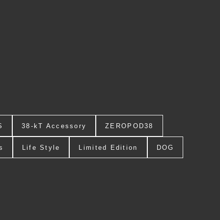
S
38-kT Accessory
ZEROPOD38
s
Life Style
Limited Edition
DOG