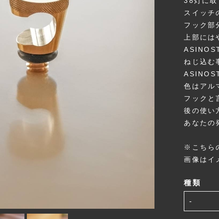
38灯に
スイッチ
フック部分
上部には
ASINO
ねじ込む
ASINO
色はアル
フックと
後の使い
あなたの
※こちら
画像はイ
種類