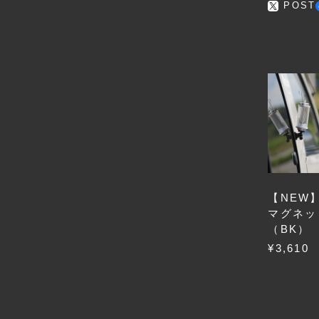
POST
【NEW】f
マグネット
（BK）
¥3,610