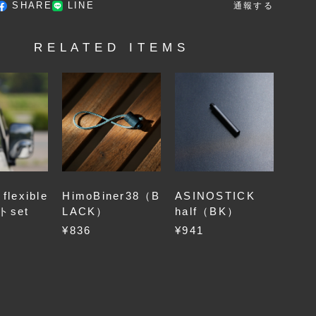
SHARE
LINE
通報する
RELATED ITEMS
lexible
HimoBiner38（B
ASINOSTICK
set
LACK）
half（BK）
¥836
¥941