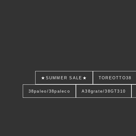
★SUMMER SALE★
TOREOTTO38
38paleo/38paleco
A38grate/38GT310