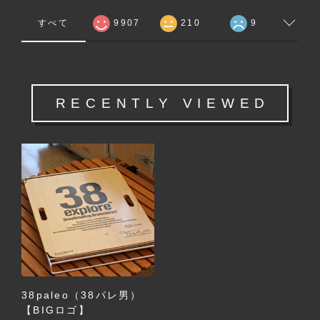
すべて
9907
210
9
RECENTLY VIEWED
38paleo（38パレ男）
【BIGロゴ】