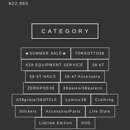
¥22,990
CATEGORY
★SUMMER SALE★
TOREOTTO38
A38 EQUIPMENT SERVICE
38-kT
38-kT HAUS
38-kT Accessory
ZEROPOD38
38paleo/38paleco
A38grate/38GT310
Lumico38
Clothing
Stickers
Accessory/Parts
Life Style
Limited Edition
DOG