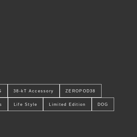
S
38-kT Accessory
ZEROPOD38
s
Life Style
Limited Edition
DOG