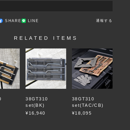
SHARE
LINE
通報する
RELATED ITEMS
0
38GT310
38GT310
set(BK)
set(TAC/CB)
¥16,940
¥18,095