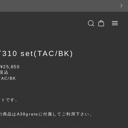
310 set(TAC/BK)
F
¥25,850
税込
AC/BK
K
ットです。
の商品はA38grateに付属してご利用下さい。