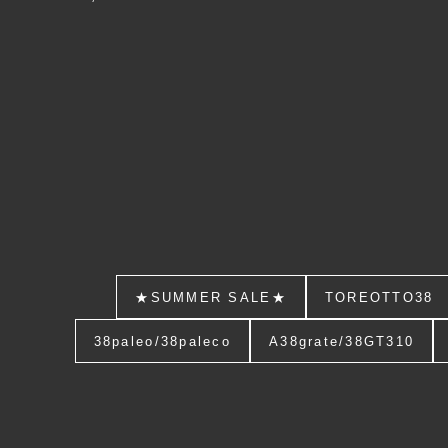
★SUMMER SALE★
TOREOTTO38
38paleo/38paleco
A38grate/38GT310