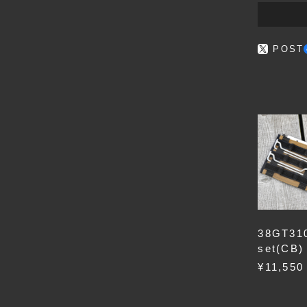
POST
38GT31
set(CB)
¥11,550