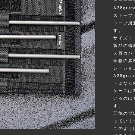
ーーーー
A38gr
ストーブ
トーブ用
す。
サイズ：（
製品の構
ス管カバ
金物の素
レーショ
A38gr
トになり
ケースは
いるのは
す。
五徳のプ
っていま
このよう