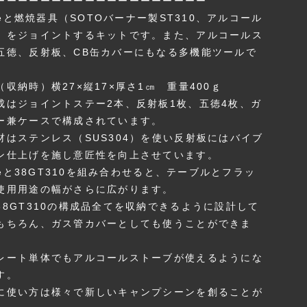
ーーーーーーーーーーーーーーーーーーー
ateと燃焼器具（SOTOバーナー製ST310、アルコール
）をジョイントするキットです。また、アルコールス
五徳、反射板、CB缶カバーにもなる多機能ツールで
収納時）横27×縦17×厚さ1㎝ 重量400ｇ
成はジョイントステー2本、反射板1枚、五徳4枚、ガ
ー兼ケースで構成されています。
材はステンレス（SUS304）を使い反射板にはバイブ
ン仕上げを施し意匠性を向上させています。
ateと38GT310を組み合わせると、テーブルとフラッ
使用用途の幅がさらに広がります。
38GT310の構成品全てを収納できるように設計して
もちろん、ガス管カバーとしても使うことができま
レート単体でもアルコールストーブが使えるようにな
す。
に使い方は様々で新しいキャンプシーンを創ることが