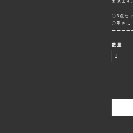
出来ます
〇3点セッ
〇重さ… 
ーーーー
数量