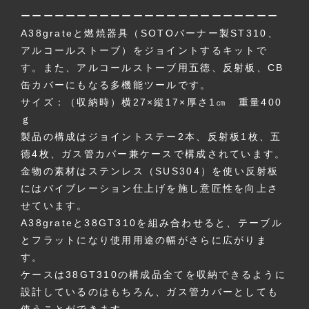
ーーーーーーーーーーーーーーーーーーーーーーー
A38grateと燃焼器具（SOTOバーナー製ST310、
アルコールストーブ）をジョイントするキットで
す。また、アルコールストーブ用五徳、反射板、CB
缶カバーにもなる多機能ツールです。
サイズ：（収納時）横27×縦17×厚さ1㎝ 重量400
ｇ
製品の構成はジョイントステー2本、反射板1枚、五
徳4枚、ガス管カバー兼ケースで構成されています。
金物の素材はステンレス（SUS304）を使い反射板
にはバイブレーション仕上げを施し意匠性を向上さ
せています。
A38grateと38GT310を組み合わせると、テーブル
とフラットになり使用用途の幅がさらに広がりま
す。
ケースは38GT310の構成品全てを収納できるように
設計しているのはもちろん、ガス管カバーとしても