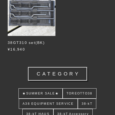
38GT310 set(BK)
¥16,940
CATEGORY
★SUMMER SALE★
TOREOTTO38
A38 EQUIPMENT SERVICE
38-kT
38-kT HAUS
38-kT Accessory