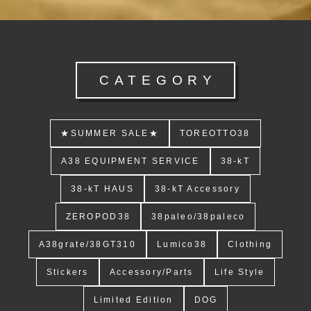
CATEGORY
★SUMMER SALE★
TOREOTTO38
A38 EQUIPMENT SERVICE
38-kT
38-kT HAUS
38-kT Accessory
ZEROPOD38
38paleo/38paleco
A38grate/38GT310
Lumico38
Clothing
Stickers
Accessory/Parts
Life Style
Limited Edition
DOG