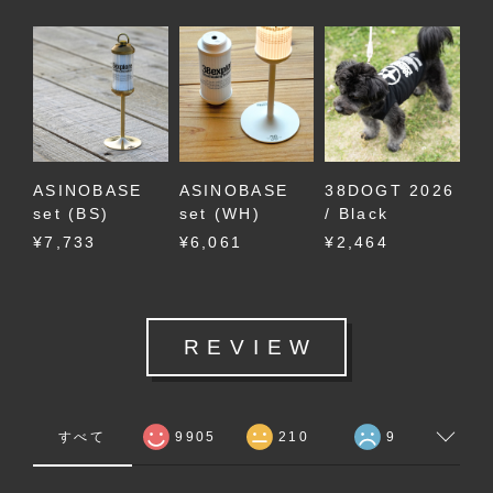
ASINOBASE
ASINOBASE
38DOGT 2026
set (BS)
set (WH)
/ Black
¥7,733
¥6,061
¥2,464
REVIEW
すべて
9905
210
9