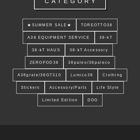
CATEGORY
★SUMMER SALE★
TOREOTTO38
A38 EQUIPMENT SERVICE
38-kT
38-kT HAUS
38-kT Accessory
ZEROPOD38
38paleo/38paleco
A38grate/38GT310
Lumico38
Clothing
Stickers
Accessory/Parts
Life Style
Limited Edition
DOG