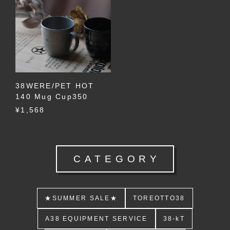
38WERE/PET HOT
140 Mug Cup350
¥1,568
CATEGORY
★SUMMER SALE★
TOREOTTO38
A38 EQUIPMENT SERVICE
38-kT