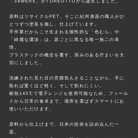
「38WERE」がTOREOTTOから誕生しました。
原料はリサイクルPET。そこに紀州漆器の職人がひ
とつずつ塗装を施し、仕上げています。
手作業だからこそ生まれる個性的な「色むら」や
「綺麗な濃淡」は、器ごとに異なる唯一無二の表
情。
プラスチックの概念を覆す、深みのある佇まいを大
切にしました。
洗練された見た目の雰囲気もさることながら、手に
取れば驚くほど軽く、そして割れにくい。
耐熱140℃で電子レンジも使用可能なため、フィール
ドから日常の食卓まで、場所を選ばずスマートにお
使いいただけます。
原料から仕上げまで、日本の技術を詰め込んだ一
皿。