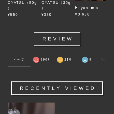
OYATSU（50g
OYATSU（30g
Heyanomist
）
）
¥3,658
¥550
¥330
REVIEW
すべて
9907
210
9
RECENTLY VIEWED