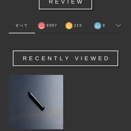
REVIEW
すべて
9907
210
9
RECENTLY VIEWED