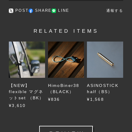
POST
SHARE
LINE
通報する
RELATED ITEMS
【NEW】
HimoBiner38
ASINOSTICK
flexible マグネ
（BLACK）
half（BS）
ットset （BK）
¥836
¥1,568
¥3,610