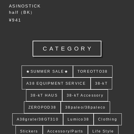
ASINOSTICK
half（BK）
¥941
CATEGORY
★SUMMER SALE★
TOREOTTO38
A38 EQUIPMENT SERVICE
38-kT
38-kT HAUS
38-kT Accessory
ZEROPOD38
38paleo/38paleco
A38grate/38GT310
Lumico38
Clothing
Stickers
Accessory/Parts
Life Style