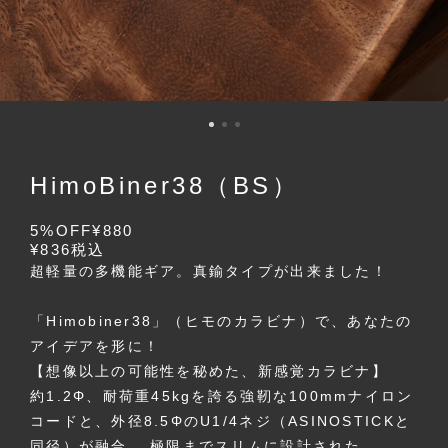
HimoBiner38（BS）
5%OFF
¥880
¥836
税込
超軽量の多機能ギア。真鍮タイプが出来ました！
「Himobiner38」（ヒモのカラビナ）で、あなたの
アイデアを形に！
【想像以上の可能性を秘めた、新感覚カラビナ】
約1.2Φ、耐荷重45kgを誇る強靭な100mmナイロン
コードと、外径8.5ΦのU1/4ネジ（ASINOSTICKと
同径）が融合。 極限までスリムに設計された