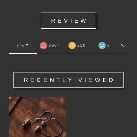
REVIEW
すべて
9907
210
9
RECENTLY VIEWED