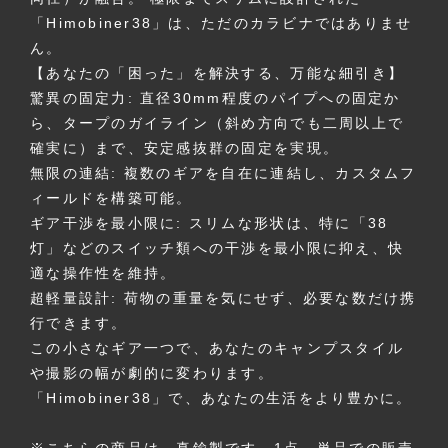
「Himobiner38」は、ただのカラビナではありませ
ん。
【あなたの「困った」を解決する、万能な細引き】
驚異の固定力: 直径30mm程度のパイプへの固定か
ら、タープのガイライン（斜め方向でも二周以上で
確実に）まで、安定感抜群の固定を実現。
無限の連結: 複数のギアを自在に連結し、カスタムフ
ィールドを構築可能。
ギア干渉を最小限に: スリムな形状は、特に「38
灯」などのスイッチ類への干渉を最小限に抑え、快
適な操作性を維持。
超軽量設計: 荷物の重量を気にせず、必要な数だけ携
行できます。
この小さなギア一つで、あなたのキャンプスタイル
や撮影の幅が劇的に変わります。
「Himobiner38」で、あなたの生活をより豊かに。