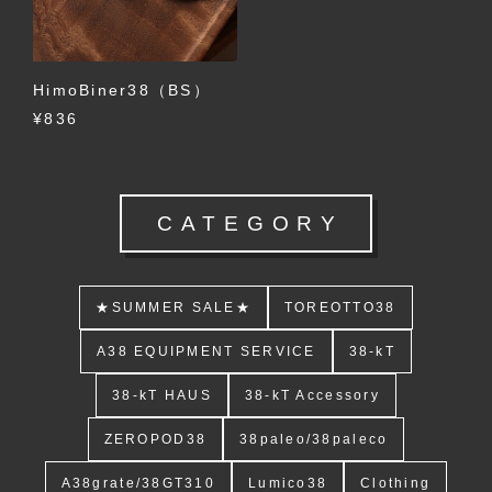
HimoBiner38（BS）
¥836
CATEGORY
★SUMMER SALE★
TOREOTTO38
A38 EQUIPMENT SERVICE
38-kT
38-kT HAUS
38-kT Accessory
ZEROPOD38
38paleo/38paleco
A38grate/38GT310
Lumico38
Clothing