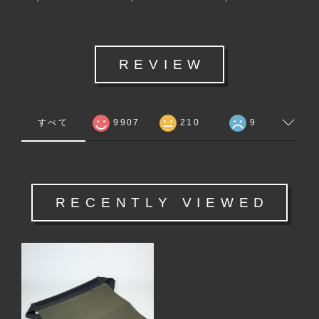
REVIEW
すべて
9907
210
9
RECENTLY VIEWED