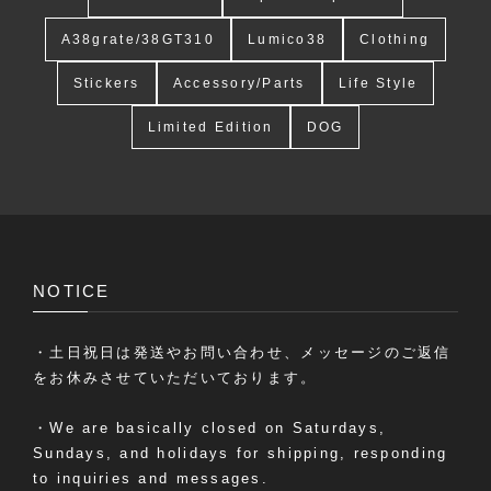
A38grate/38GT310
Lumico38
Clothing
Stickers
Accessory/Parts
Life Style
Limited Edition
DOG
NOTICE
・土日祝日は発送やお問い合わせ、メッセージのご返信
をお休みさせていただいております。
・We are basically closed on Saturdays,
Sundays, and holidays for shipping, responding
to inquiries and messages.