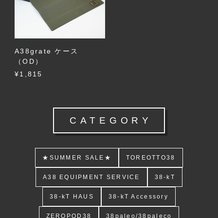
A38grate ケース
（OD）
¥1,815
CATEGORY
★SUMMER SALE★
TOREOTTO38
A38 EQUIPMENT SERVICE
38-kT
38-kT HAUS
38-kT Accessory
ZEROPOD38
38paleo/38paleco