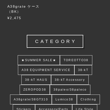
A38grate ケース
（BK）
¥2,475
CATEGORY
★SUMMER SALE★
TOREOTTO38
A38 EQUIPMENT SERVICE
38-kT
38-kT HAUS
38-kT Accessory
ZEROPOD38
38paleo/38paleco
A38grate/38GT310
Lumico38
Clothing
Stickers
Accessory/Parts
Life Style