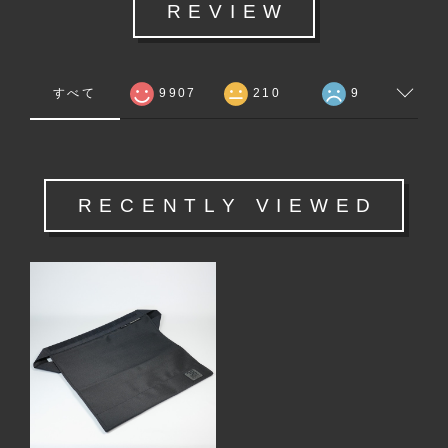
REVIEW
すべて
9907
210
9
RECENTLY VIEWED