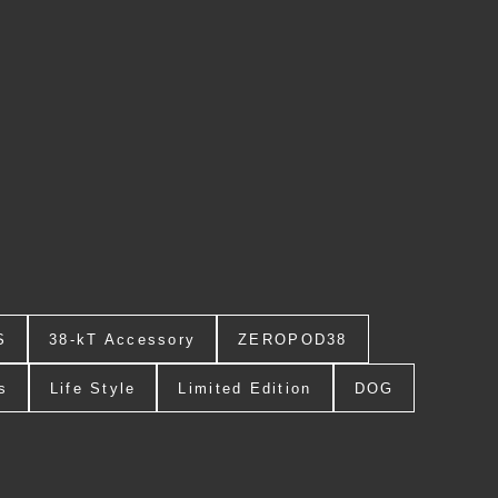
S
38-kT Accessory
ZEROPOD38
s
Life Style
Limited Edition
DOG