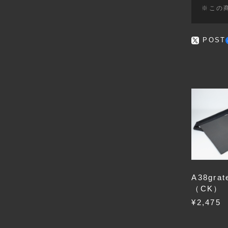
※この
POST
A38gra
（CK）
¥2,475