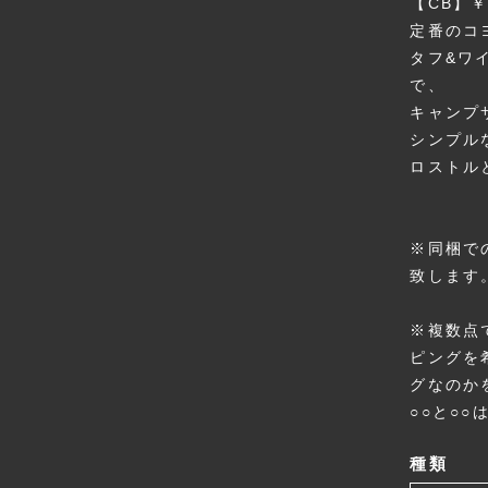
【CB】￥
定番のコ
タフ&ワ
で、
キャンプ
シンプル
ロストル
※同梱で
致します
※複数点
ピングを
グなのか
○○と○
種類