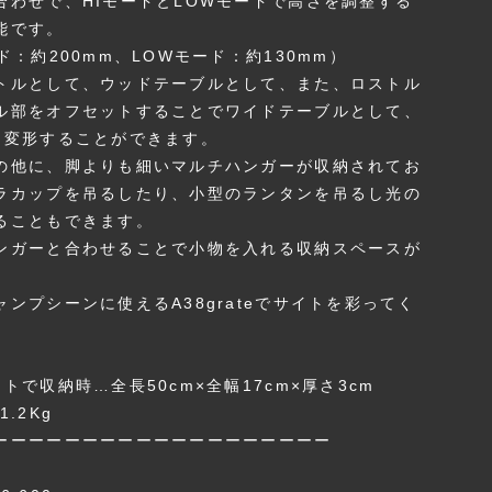
合わせで、HIモードとLOWモードで高さを調整する
能です。
ド：約200mm、LOWモード：約130mm）
トルとして、ウッドテーブルとして、また、ロストル
ル部をオフセットすることでワイドテーブルとして、
に変形することができます。
の他に、脚よりも細いマルチハンガーが収納されてお
ラカップを吊るしたり、小型のランタンを吊るし光の
ることもできます。
ンガーと合わせることで小物を入れる収納スペースが
。
ャンプシーンに使えるA38grateでサイトを彩ってく
トで収納時…全長50cm×全幅17cm×厚さ3cm
1.2Kg
ーーーーーーーーーーーーーーーーーーー