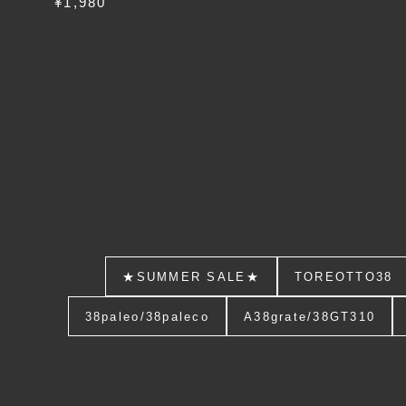
¥1,980
★SUMMER SALE★
TOREOTTO38
38paleo/38paleco
A38grate/38GT310