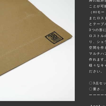
脚の組み
ことが可
（HIモー
またロス
とテーブ
3つの形
ロストル
り、シェ
空間を作
マルチハ
作れます
様々なキ
ださい。
〇3点セッ
〇重さ… 
ーーーー