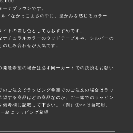
6,600
ヨーテブラウンです。
イルドなかっこよさの中に、温かみを感じるカラー
サイトの差し色としてもおすすめです。
なナチュラルカラーのウッドテーブルや、シルバーの
との組み合わせが人気です。
の発送希望の場合は必ず同一カートでの決済をお願い
。
でのご注文でラッピング希望でのご注文の場合はラッ
希望する商品はどの商品なのか、ご一緒でのラッピン
を備考欄に記載して下さい。（例）①○○は自宅用、
○は一緒にラッピング希望